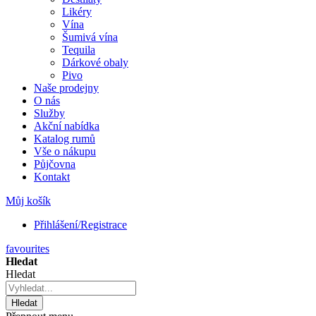
Likéry
Vína
Šumivá vína
Tequila
Dárkové obaly
Pivo
Naše prodejny
O nás
Služby
Akční nabídka
Katalog rumů
Vše o nákupu
Půjčovna
Kontakt
Můj košík
Přihlášení/Registrace
favourites
Hledat
Hledat
Hledat