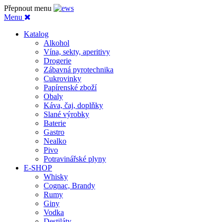
Přepnout menu
Menu
Katalog
Alkohol
Vína, sekty, aperitivy
Drogerie
Zábavná pyrotechnika
Cukrovinky
Papírenské zboží
Obaly
Káva, čaj, doplňky
Slané výrobky
Baterie
Gastro
Nealko
Pivo
Potravinářské plyny
E-SHOP
Whisky
Cognac, Brandy
Rumy
Giny
Vodka
Destiláty