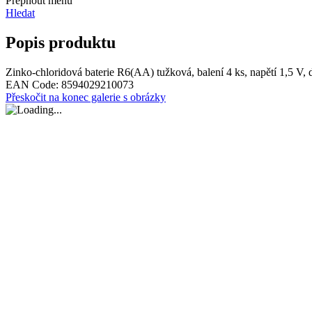
Přepnout menu
Hledat
Popis produktu
Zinko-chloridová baterie R6(AA) tužková, balení 4 ks, napětí 1,5 V, 
EAN Code:
8594029210073
Přeskočit na konec galerie s obrázky