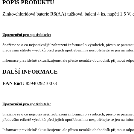
POPIS PRODUKTU
Zinko-chloridová baterie R6(AA) tužková, balení 4 ks, napětí 1,5 V, 
Upozornění pro spotřebitele:
Snažíme se o co nejsprávnější zobrazení informací o výrobcích, přesto se paramet
především etiketě výrobků před jejich upotřebením a nespoléhejte se jen na info
Informace pravidelně aktualizujeme, ale přesto nemůže obchodník přijmout odpo
DALŠÍ INFORMACE
EAN kód :
8594029210073
Upozornění pro spotřebitele:
Snažíme se o co nejsprávnější zobrazení informací o výrobcích, přesto se paramet
především etiketě výrobků před jejich upotřebením a nespoléhejte se jen na info
Informace pravidelně aktualizujeme, ale přesto nemůže obchodník přijmout odpo