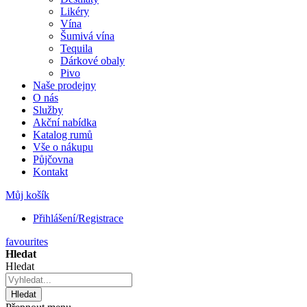
Likéry
Vína
Šumivá vína
Tequila
Dárkové obaly
Pivo
Naše prodejny
O nás
Služby
Akční nabídka
Katalog rumů
Vše o nákupu
Půjčovna
Kontakt
Můj košík
Přihlášení/Registrace
favourites
Hledat
Hledat
Hledat