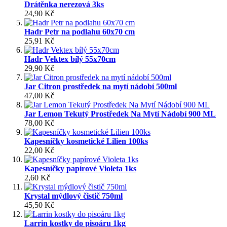
Drátěnka nerezová 3ks
24,90 Kč
Hadr Petr na podlahu 60x70 cm
25,91 Kč
Hadr Vektex bílý 55x70cm
29,90 Kč
Jar Citron prostředek na mytí nádobí 500ml
47,00 Kč
Jar Lemon Tekutý Prostředek Na Mytí Nádobí 900 ML
78,00 Kč
Kapesníčky kosmetické Lilien 100ks
22,00 Kč
Kapesníčky papírové Violeta 1ks
2,60 Kč
Krystal mýdlový čistič 750ml
45,50 Kč
Larrin kostky do pisoáru 1kg