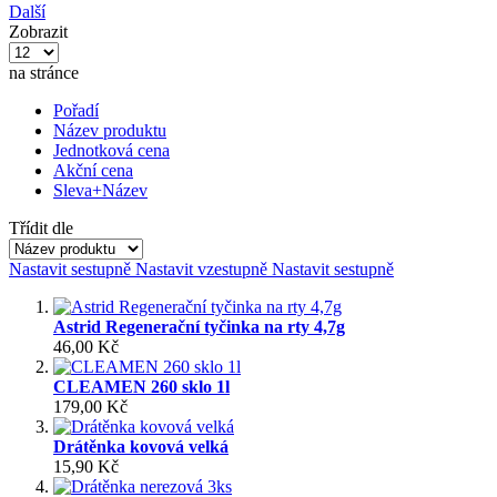
Další
Zobrazit
na stránce
Pořadí
Název produktu
Jednotková cena
Akční cena
Sleva+Název
Třídit dle
Nastavit sestupně
Nastavit vzestupně
Nastavit sestupně
Astrid Regenerační tyčinka na rty 4,7g
46,00 Kč
CLEAMEN 260 sklo 1l
179,00 Kč
Drátěnka kovová velká
15,90 Kč