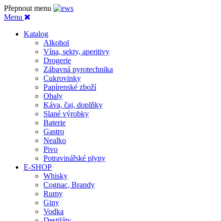
Přepnout menu
Menu
Katalog
Alkohol
Vína, sekty, aperitivy
Drogerie
Zábavná pyrotechnika
Cukrovinky
Papírenské zboží
Obaly
Káva, čaj, doplňky
Slané výrobky
Baterie
Gastro
Nealko
Pivo
Potravinářské plyny
E-SHOP
Whisky
Cognac, Brandy
Rumy
Giny
Vodka
Destiláty