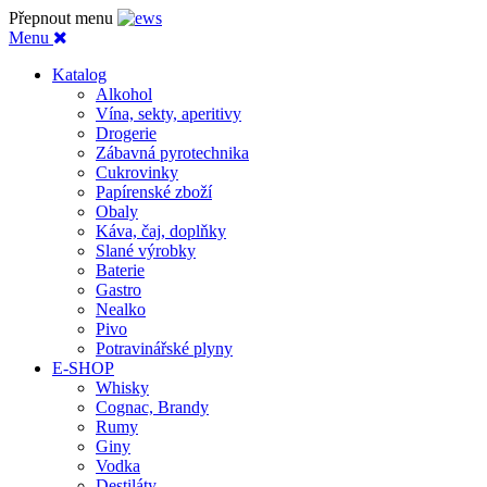
Přepnout menu
Menu
Katalog
Alkohol
Vína, sekty, aperitivy
Drogerie
Zábavná pyrotechnika
Cukrovinky
Papírenské zboží
Obaly
Káva, čaj, doplňky
Slané výrobky
Baterie
Gastro
Nealko
Pivo
Potravinářské plyny
E-SHOP
Whisky
Cognac, Brandy
Rumy
Giny
Vodka
Destiláty