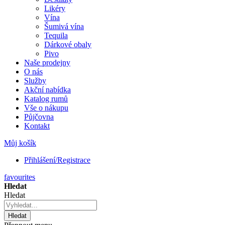
Likéry
Vína
Šumivá vína
Tequila
Dárkové obaly
Pivo
Naše prodejny
O nás
Služby
Akční nabídka
Katalog rumů
Vše o nákupu
Půjčovna
Kontakt
Můj košík
Přihlášení/Registrace
favourites
Hledat
Hledat
Hledat