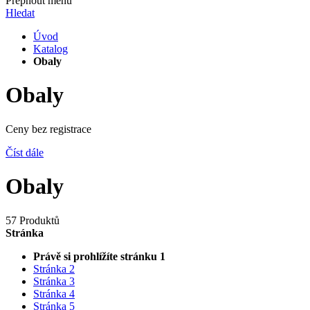
Přepnout menu
Hledat
Úvod
Katalog
Obaly
Obaly
Ceny bez registrace
Číst dále
Obaly
57 Produktů
Stránka
Právě si prohlížíte stránku
1
Stránka
2
Stránka
3
Stránka
4
Stránka
5