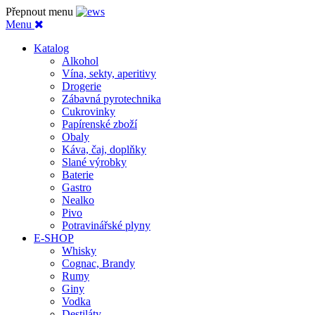
Přepnout menu
Menu
Katalog
Alkohol
Vína, sekty, aperitivy
Drogerie
Zábavná pyrotechnika
Cukrovinky
Papírenské zboží
Obaly
Káva, čaj, doplňky
Slané výrobky
Baterie
Gastro
Nealko
Pivo
Potravinářské plyny
E-SHOP
Whisky
Cognac, Brandy
Rumy
Giny
Vodka
Destiláty