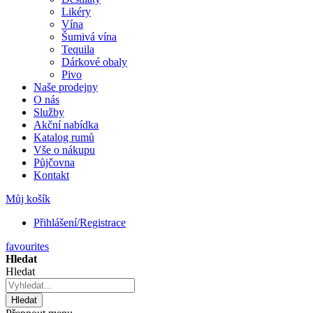
Likéry
Vína
Šumivá vína
Tequila
Dárkové obaly
Pivo
Naše prodejny
O nás
Služby
Akční nabídka
Katalog rumů
Vše o nákupu
Půjčovna
Kontakt
Můj košík
Přihlášení/Registrace
favourites
Hledat
Hledat
Hledat