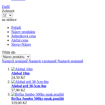
Další
Zobrazit
na stránce
Pořadí
Název produktu
Jednotková cena
Akční cena
Sleva+Název
Třídit dle
Nastavit sestupně
Nastavit vzestupně
Nastavit sestupně
Alobal 10m
24,50 Kč
Alobal gril 38,5cm 8m
57,90 Kč
Brčka Jumbo 500ks opak.použití
319,00 Kč