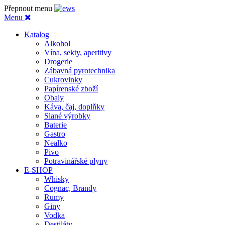
Přepnout menu
Menu
Katalog
Alkohol
Vína, sekty, aperitivy
Drogerie
Zábavná pyrotechnika
Cukrovinky
Papírenské zboží
Obaly
Káva, čaj, doplňky
Slané výrobky
Baterie
Gastro
Nealko
Pivo
Potravinářské plyny
E-SHOP
Whisky
Cognac, Brandy
Rumy
Giny
Vodka
Destiláty