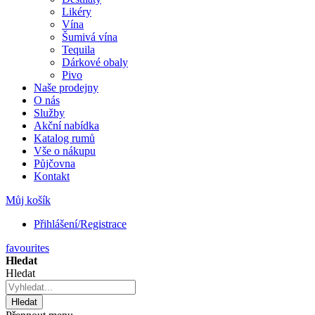
Likéry
Vína
Šumivá vína
Tequila
Dárkové obaly
Pivo
Naše prodejny
O nás
Služby
Akční nabídka
Katalog rumů
Vše o nákupu
Půjčovna
Kontakt
Můj košík
Přihlášení/Registrace
favourites
Hledat
Hledat
Hledat