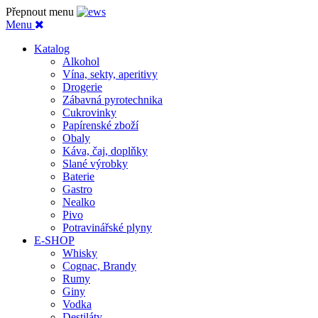
Přepnout menu
Menu
Katalog
Alkohol
Vína, sekty, aperitivy
Drogerie
Zábavná pyrotechnika
Cukrovinky
Papírenské zboží
Obaly
Káva, čaj, doplňky
Slané výrobky
Baterie
Gastro
Nealko
Pivo
Potravinářské plyny
E-SHOP
Whisky
Cognac, Brandy
Rumy
Giny
Vodka
Destiláty