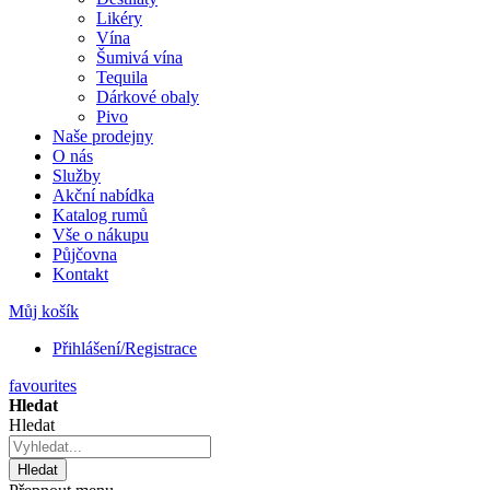
Likéry
Vína
Šumivá vína
Tequila
Dárkové obaly
Pivo
Naše prodejny
O nás
Služby
Akční nabídka
Katalog rumů
Vše o nákupu
Půjčovna
Kontakt
Můj košík
Přihlášení/Registrace
favourites
Hledat
Hledat
Hledat