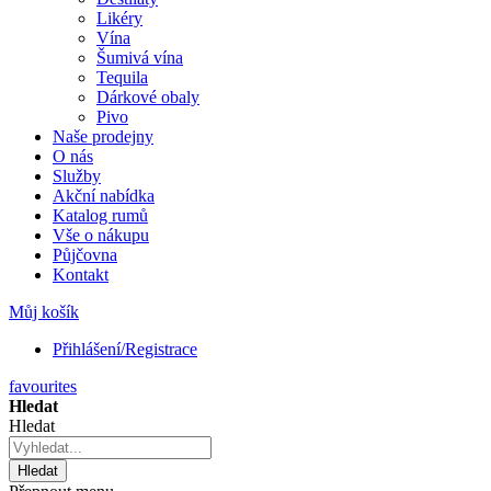
Likéry
Vína
Šumivá vína
Tequila
Dárkové obaly
Pivo
Naše prodejny
O nás
Služby
Akční nabídka
Katalog rumů
Vše o nákupu
Půjčovna
Kontakt
Můj košík
Přihlášení/Registrace
favourites
Hledat
Hledat
Hledat