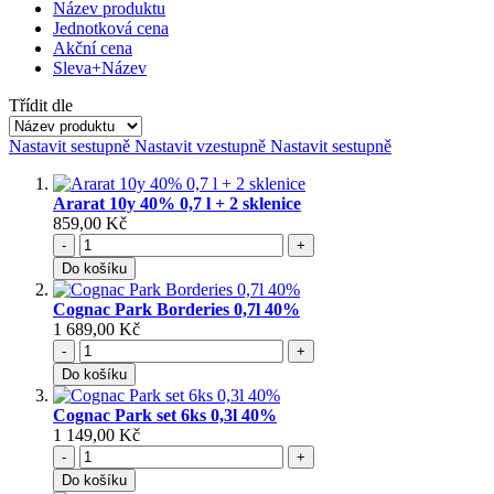
Název produktu
Jednotková cena
Akční cena
Sleva+Název
Třídit dle
Nastavit sestupně
Nastavit vzestupně
Nastavit sestupně
Ararat 10y 40% 0,7 l + 2 sklenice
859,00 Kč
-
+
Do košíku
Cognac Park Borderies 0,7l 40%
1 689,00 Kč
-
+
Do košíku
Cognac Park set 6ks 0,3l 40%
1 149,00 Kč
-
+
Do košíku