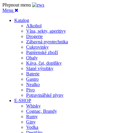
Přepnout menu
Menu
Katalog
Alkohol
Vína, sekty, aperitivy
Drogerie
Zábavná pyrotechnika
Cukrovinky
Papírenské zboží
Obaly
Káva, čaj, doplňky
Slané výrobky
Baterie
Gastro
Nealko
Pivo
Potravinářské plyny
E-SHOP
Whisky
Cognac, Brandy
Rumy
Giny
Vodka
Destiláty