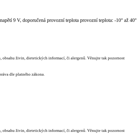
apětí 9 V, doporučená provozní teplota provozní teplota: -10° až 40°
 obsahu živin, dietetických informací, či alergenů. Věnujte tak pozornost
práva dle platného zákona.
 obsahu živin, dietetických informací, či alergenů. Věnujte tak pozornost