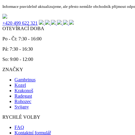
Informace pravidelně aktualizujeme, ale přesto nemůže obchodník přijmout odpo
+420 499 622 321
OTEVÍRACÍ DOBA
Po - Čt: 7:30 - 16:00
Pá: 7:30 - 16:30
So: 9:00 - 12:00
ZNAČKY
Gambrinus
Kozel
Krakonoš
Radegast
Rohozec
Svijany
RYCHLÉ VOLBY
FAQ
Kontaktní formulář