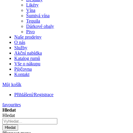
Likéry
Vína
Šumivá vína
Tequila
Dárkové obaly
Pivo
Naše prodejny
O nás
Služby
Akční nabídka
Katalog rumů
Vše o nákupu
Půjčovna
Kontakt
Můj košík
Přihlášení/Registrace
favourites
Hledat
Hledat
Hledat