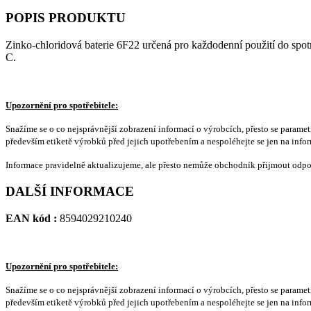
POPIS PRODUKTU
Zinko-chloridová baterie 6F22 určená pro každodenní použití do spotr
C.
Upozornění pro spotřebitele:
Snažíme se o co nejsprávnější zobrazení informací o výrobcích, přesto se paramet
především etiketě výrobků před jejich upotřebením a nespoléhejte se jen na info
Informace pravidelně aktualizujeme, ale přesto nemůže obchodník přijmout odpo
DALŠÍ INFORMACE
EAN kód :
8594029210240
Upozornění pro spotřebitele:
Snažíme se o co nejsprávnější zobrazení informací o výrobcích, přesto se paramet
především etiketě výrobků před jejich upotřebením a nespoléhejte se jen na info