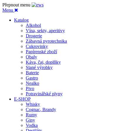
Přepnout menu
Menu
Katalog
Alkohol
Vína, sekty, aperitivy
Drogerie
Zábavná pyrotechnika
Cukrovinky
Papírenské zboží
Obaly
Káva, čaj, doplňky
Slané výrobky
Baterie
Gastro
Nealko
Pivo
Potravinářské plyny
E-SHOP
Whisky
Cognac, Brandy
Rumy
Giny
Vodka
Destiláty