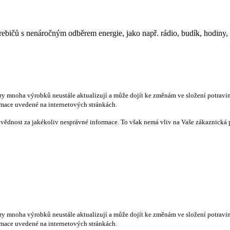
ebičů s nenáročným odběrem energie, jako např. rádio, budík, hodiny, n
ry mnoha výrobků neustále aktualizují a může dojít ke změnám ve složení potravin,
rmace uvedené na internetových stránkách.
vědnost za jakékoliv nesprávné informace. To však nemá vliv na Vaše zákaznická 
ry mnoha výrobků neustále aktualizují a může dojít ke změnám ve složení potravin,
rmace uvedené na internetových stránkách.