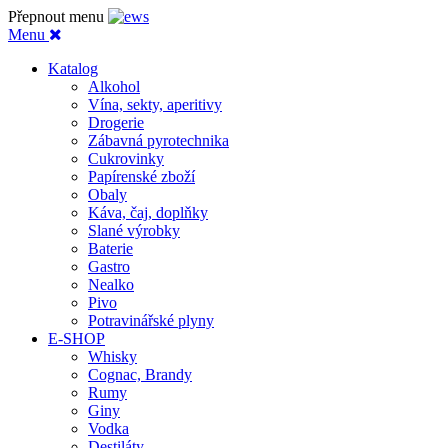
Přepnout menu
Menu
Katalog
Alkohol
Vína, sekty, aperitivy
Drogerie
Zábavná pyrotechnika
Cukrovinky
Papírenské zboží
Obaly
Káva, čaj, doplňky
Slané výrobky
Baterie
Gastro
Nealko
Pivo
Potravinářské plyny
E-SHOP
Whisky
Cognac, Brandy
Rumy
Giny
Vodka
Destiláty