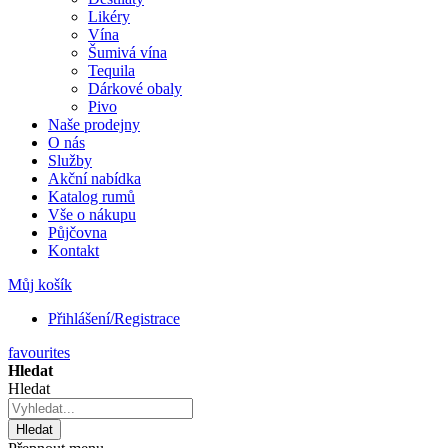
Likéry
Vína
Šumivá vína
Tequila
Dárkové obaly
Pivo
Naše prodejny
O nás
Služby
Akční nabídka
Katalog rumů
Vše o nákupu
Půjčovna
Kontakt
Můj košík
Přihlášení/Registrace
favourites
Hledat
Hledat
Hledat