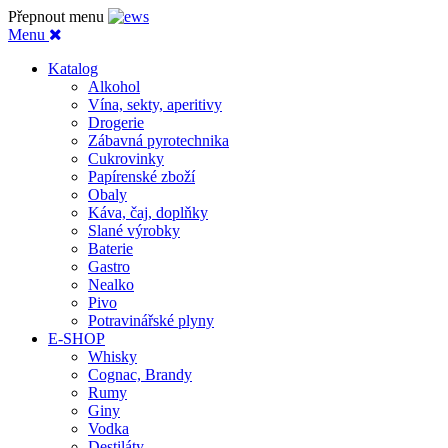
Přepnout menu
Menu
Katalog
Alkohol
Vína, sekty, aperitivy
Drogerie
Zábavná pyrotechnika
Cukrovinky
Papírenské zboží
Obaly
Káva, čaj, doplňky
Slané výrobky
Baterie
Gastro
Nealko
Pivo
Potravinářské plyny
E-SHOP
Whisky
Cognac, Brandy
Rumy
Giny
Vodka
Destiláty