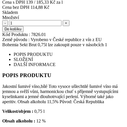
Cena s DPH
139
/
185,33 Kč
za l
Cena bez DPH
114,88 Kč
Skladem
Množství
-
+
Do košíku
Kód Produktu :
7826.01
Země původu :
Vyrobeno v České republice z vín z EU
Bohemia Sekt Brut 0,75l lze zakoupit pouze v násobcích 1
POPIS PRODUKTU
SLOŽENÍ
DALŠÍ INFORMACE
POPIS PRODUKTU
Jakostní šumivé víno,bílé Toto vysoce ušlechtilé šumivé víno má
jemnou a svěží vůni, harmonickou chuť s příjemně vystupujícími
kyselinkami a jemné dlouhotrvající perlení. Výborné také jako
aperitiv. Obsah alkoholu 11,5% Původ: Česká Republika
Velikost/objem :
0,75 l
Obsah alkoholu :
12 %