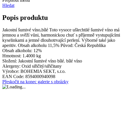
Přepnout menu
Hledat
Popis produktu
Jakostní šumivé víno,bílé Toto vysoce ušlechtilé šumivé víno má
jemnou a svěží vůni, harmonickou chuť s příjemně vystupujícími
kyselinkami a jemné dlouhotrvající perlení. Výborné také jako
aperitiv. Obsah alkoholu 11,5% Původ: Česká Republika
Obsah alkoholu:
12%
Hmotnost:
1.4000 kg
Složení:
Jakostní šumivé víno bílé. bílé víno
Alergeny:
Oxid siřičitý/siřičitany
Výrobce:
BOHEMIA SEKT, s.r.o.
EAN Code:
8594000940098
Přeskočit na konec galerie s obrázky