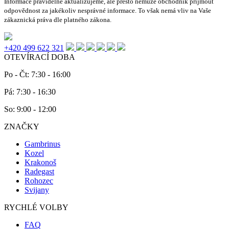
Informace pravidelně aktualizujeme, ale přesto nemůže obchodník přijmout
odpovědnost za jakékoliv nesprávné informace. To však nemá vliv na Vaše
zákaznická práva dle platného zákona.
+420 499 622 321
OTEVÍRACÍ DOBA
Po - Čt: 7:30 - 16:00
Pá: 7:30 - 16:30
So: 9:00 - 12:00
ZNAČKY
Gambrinus
Kozel
Krakonoš
Radegast
Rohozec
Svijany
RYCHLÉ VOLBY
FAQ