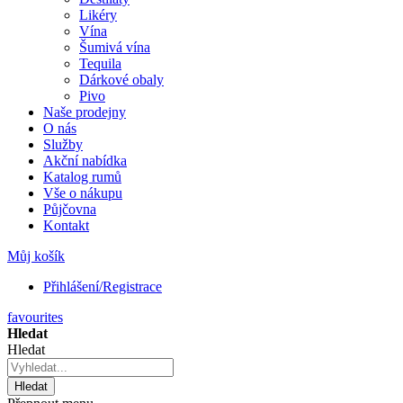
Likéry
Vína
Šumivá vína
Tequila
Dárkové obaly
Pivo
Naše prodejny
O nás
Služby
Akční nabídka
Katalog rumů
Vše o nákupu
Půjčovna
Kontakt
Můj košík
Přihlášení/Registrace
favourites
Hledat
Hledat
Hledat