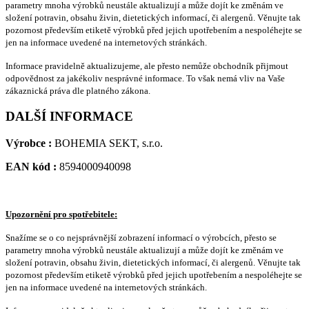
parametry mnoha výrobků neustále aktualizují a může dojít ke změnám ve
složení potravin, obsahu živin, dietetických informací, či alergenů. Věnujte tak
pozornost především etiketě výrobků před jejich upotřebením a nespoléhejte se
jen na informace uvedené na internetových stránkách.
Informace pravidelně aktualizujeme, ale přesto nemůže obchodník přijmout
odpovědnost za jakékoliv nesprávné informace. To však nemá vliv na Vaše
zákaznická práva dle platného zákona.
DALŠÍ INFORMACE
Výrobce :
BOHEMIA SEKT, s.r.o.
EAN kód :
8594000940098
Upozornění pro spotřebitele:
Snažíme se o co nejsprávnější zobrazení informací o výrobcích, přesto se
parametry mnoha výrobků neustále aktualizují a může dojít ke změnám ve
složení potravin, obsahu živin, dietetických informací, či alergenů. Věnujte tak
pozornost především etiketě výrobků před jejich upotřebením a nespoléhejte se
jen na informace uvedené na internetových stránkách.